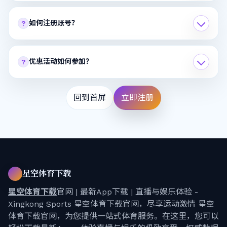
如何注册账号？
?
优惠活动如何参加？
?
回到首屏
立即注册
星空体育下载
星空体育下载
官网 | 最新App下载 | 直播与娱乐体验 -
Xingkong Sports 星空体育下载官网，尽享运动激情 星空
体育下载官网，为您提供一站式体育服务。在这里，您可以