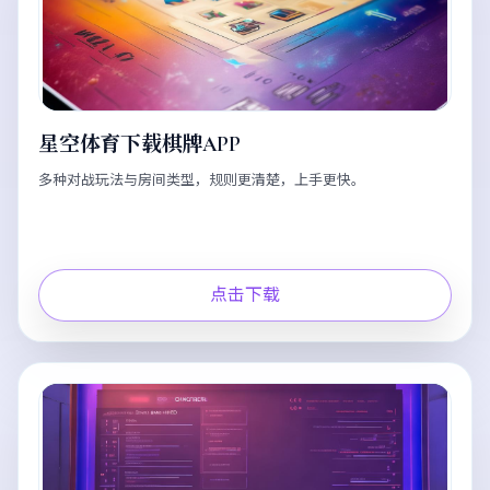
星空体育下载棋牌APP
多种对战玩法与房间类型，规则更清楚，上手更快。
点击下载