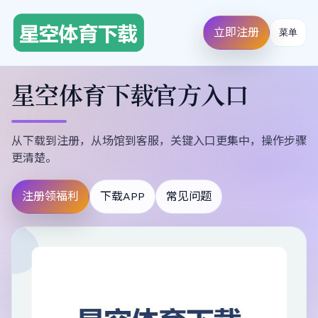
立即注册
菜单
星空体育下载官方入口
从下载到注册，从场馆到客服，关键入口更集中，操作步骤
更清楚。
注册领福利
下载APP
常见问题