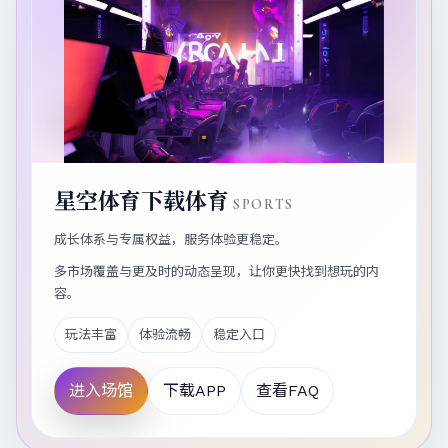
星空体育下载体育
SPORTS
成长体系与专属权益，服务体验更稳定。
多市场覆盖与更及时的动态呈现，让你更快找到想玩的内
容。
玩法丰富
体验流畅
稳定入口
进入场馆
下载APP
查看FAQ