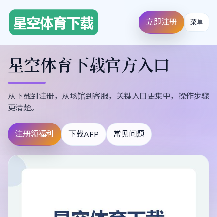
立即注册
菜单
星空体育下载官方入口
从下载到注册，从场馆到客服，关键入口更集中，操作步骤
更清楚。
注册领福利
下载APP
常见问题