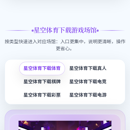
星空体育下载游戏场馆
按类型快速进入对应场馆：入口更集中，说明更清晰，操作
更省心。
星空体育下载体育
星空体育下载真人
星空体育下载棋牌
星空体育下载电竞
星空体育下载彩票
星空体育下载电游