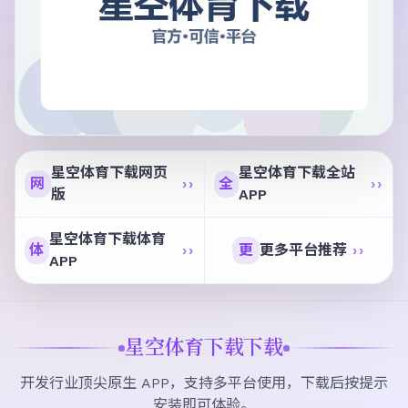
星空体育下载网页
星空体育下载全站
网
››
全
››
版
APP
星空体育下载体育
体
››
更
更多平台推荐
››
APP
星空体育下载下载
开发行业顶尖原生 APP，支持多平台使用，下载后按提示
安装即可体验。