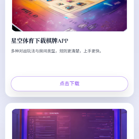
星空体育下载棋牌APP
多种对战玩法与房间类型，规则更清楚，上手更快。
点击下载