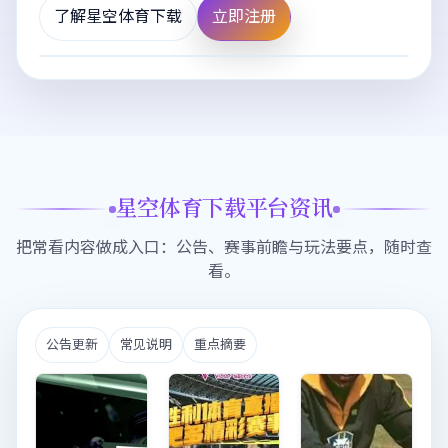
了解星空体育下载
立即注册
星空体育下载平台资讯
把常看内容做成入口：公告、赛事前瞻与玩法要点，随时查
看。
公告更新
常见说明
重点摘要