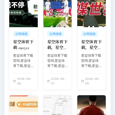
公司动态
公司动态
公司动态
星空体育下
星空体育下
星空体育下
载 092522
载，星空体
载，星空体
育下载官
育下载官
星空体育下载
星空体育下载
星空体育下载
网， 092458
网， 092430
官网,星空体
官网,星空体
官网,星空体
232
10
育下载,星空
育下载,星空
育下载,星空
体育直播,星
体育直播,星
体育直播,星
空体育娱乐,
空体育娱乐,
空体育娱乐,
2026-08-
2026-08-
2026-08-
星空体育平
星空体育平
星空体育平
08
07
06
台,星空体育
台,星空体育
台,星空体育
下载 092522
下载，星空体
下载，星空体
育下载官网，
育下载官网，
092458...
092430...