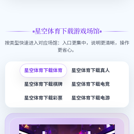
星空体育下载游戏场馆
按类型快速进入对应场馆：入口更集中，说明更清晰，操作
更省心。
星空体育下载体育
星空体育下载真人
星空体育下载棋牌
星空体育下载电竞
星空体育下载彩票
星空体育下载电游