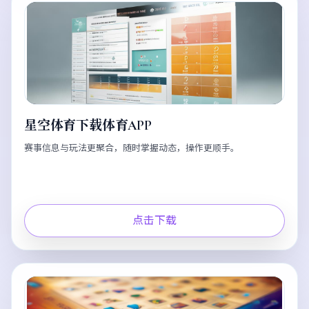
星空体育下载体育APP
赛事信息与玩法更聚合，随时掌握动态，操作更顺手。
点击下载