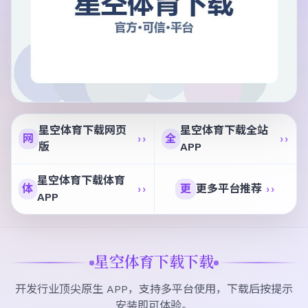
星空体育下载网页
星空体育下载全站
网
››
全
››
版
APP
星空体育下载体育
体
››
更
更多平台推荐
››
APP
星空体育下载下载
开发行业顶尖原生 APP，支持多平台使用，下载后按提示
安装即可体验。