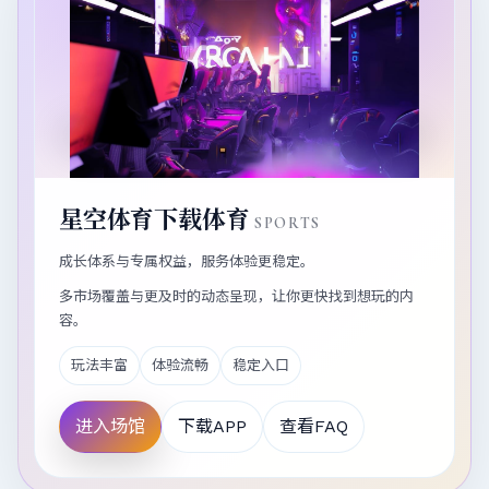
星空体育下载体育
SPORTS
成长体系与专属权益，服务体验更稳定。
多市场覆盖与更及时的动态呈现，让你更快找到想玩的内
容。
玩法丰富
体验流畅
稳定入口
进入场馆
下载APP
查看FAQ