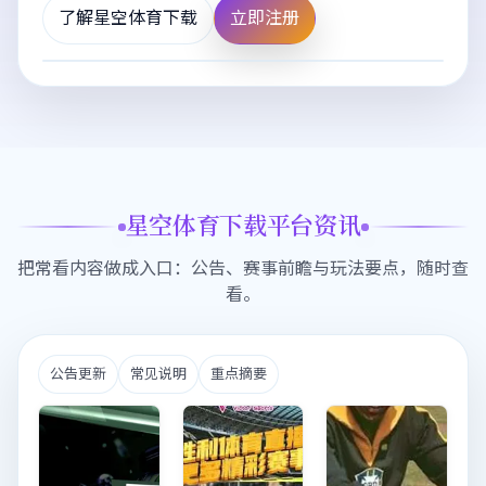
了解星空体育下载
立即注册
星空体育下载平台资讯
把常看内容做成入口：公告、赛事前瞻与玩法要点，随时查
看。
公告更新
常见说明
重点摘要