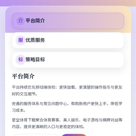
介
平台简介
服
优质服务
标
策略目标
平台简介
平台持续优化移动端体验：更快加载、更清楚的操作指引与更友
好的交互细节。
完善的服务体系与常见问题中心，帮助新用户更快上手，降低学
习成本。
星空体育下载聚合体育赛事、真人娱乐、电子游戏与棋牌对战等
内容，提供更清晰的入口与更稳定的体验。