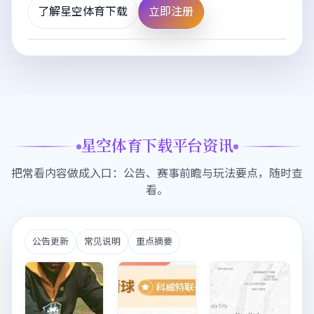
了解星空体育下载
立即注册
星空体育下载平台资讯
把常看内容做成入口：公告、赛事前瞻与玩法要点，随时查
看。
公告更新
常见说明
重点摘要