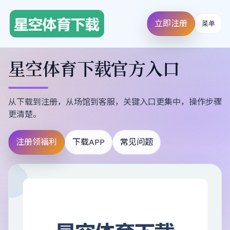
立即注册
菜单
星空体育下载官方入口
从下载到注册，从场馆到客服，关键入口更集中，操作步骤
更清楚。
注册领福利
下载APP
常见问题