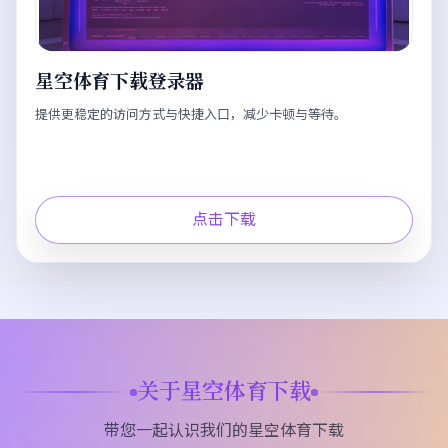
星空体育下载登录器
提供更稳定的访问方式与快捷入口，减少卡顿与等待。
点击下载
关于星空体育下载
带您一起认识我们的星空体育下载