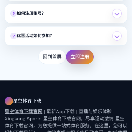
如何注册账号？
?
优惠活动如何参加？
?
回到首屏
立即注册
星空体育下载
星空体育下载官网
| 最新App下载 | 直播与娱乐体验 -
Xingkong Sports 星空体育下载官网，尽享运动激情 星空
体育下载官网，为您提供一站式体育服务。在这里，您可以