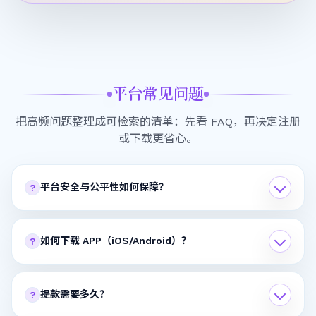
平台常见问题
把高频问题整理成可检索的清单：先看 FAQ，再决定注册
或下载更省心。
平台安全与公平性如何保障？
?
如何下载 APP（iOS/Android）？
?
提款需要多久？
?