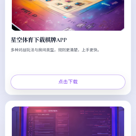
星空体育下载棋牌APP
多种对战玩法与房间类型，规则更清楚，上手更快。
点击下载