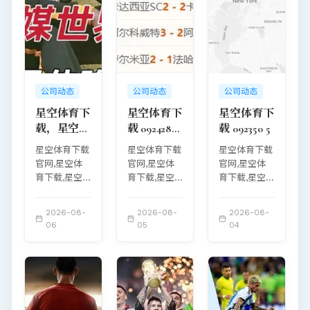
公司动态
公司动态
公司动态
星空体育下
星空体育下
星空体育下
载，星空体
载 092428
载 092350 5
育下载官
29
星空体育下载
星空体育下载
星空体育下载
网， 092430
官网,星空体
官网,星空体
官网,星空体
10
育下载,星空
育下载,星空
育下载,星空
体育直播,星
体育直播,星
体育直播,星
空体育娱乐,
空体育娱乐,
空体育娱乐,
2026-08-
2026-08-
2026-08-
星空体育平
星空体育平
星空体育平
06
05
04
台,星空体育
台,星空体育
台,星空体育
下载，星空体
下载 092428
下载 092350
育下载官网，
29
5
092430...